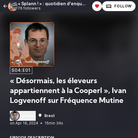
« Splann ! » : quotidien d'enquête
FOLLOW
76 followers
S04:E01
« Désormais, les éleveurs
appartiennent à la Cooperl », Ivan
Logvenoff sur Fréquence Mutine
1 person
Brest
•
15min 34s